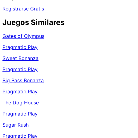
Registrarse Gratis
Juegos Similares
Gates of Olympus
Pragmatic Play
Sweet Bonanza
Pragmatic Play
Big Bass Bonanza
Pragmatic Play
The Dog House
Pragmatic Play
Sugar Rush
Pragmatic Play