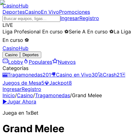
CasinoHub
Deportes
Casino
En Vivo
Promociones
Ingresar
Registro
LIVE
Liga Profesional
En curso
⚽
Serie A
En curso
⚽
La Liga
En curso
⚽
CasinoHub
Casino
Deportes
Lobby
Populares
Nuevos
Categorías
🎰
Tragamonedas
201
🎥
Casino en Vivo
30
🚀
Crash
21
🃏
Juegos de Mesa
5
💎
Jackpot
8
Ingresar
Registro
Inicio
/
Casino
/
Tragamonedas
/
Grand Melee
▶
Jugar Ahora
Juega en
1xBet
Grand Melee