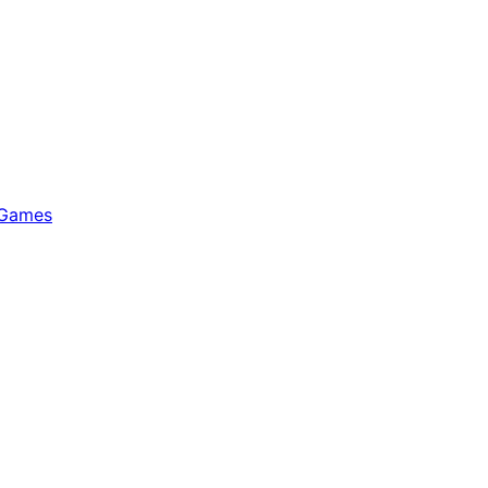
 Games