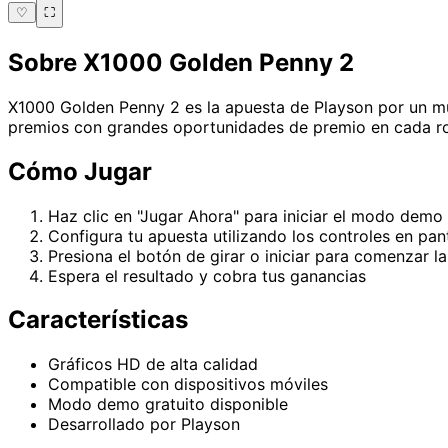
♡
⛶
Sobre
X1000 Golden Penny 2
X1000 Golden Penny 2 es la apuesta de Playson por un mun
premios con grandes oportunidades de premio en cada r
Cómo Jugar
Haz clic en "Jugar Ahora" para iniciar el modo demo 
Configura tu apuesta utilizando los controles en pant
Presiona el botón de girar o iniciar para comenzar l
Espera el resultado y cobra tus ganancias
Características
Gráficos HD de alta calidad
Compatible con dispositivos móviles
Modo demo gratuito disponible
Desarrollado por
Playson