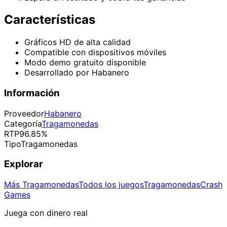
Características
Gráficos HD de alta calidad
Compatible con dispositivos móviles
Modo demo gratuito disponible
Desarrollado por
Habanero
Información
Proveedor
Habanero
Categoría
Tragamonedas
RTP
96.85
%
Tipo
Tragamonedas
Explorar
Más
Tragamonedas
Todos los juegos
Tragamonedas
Crash
Games
Juega con dinero real