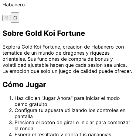
Habanero
♡
⛶
Sobre
Gold Koi Fortune
Explora Gold Koi Fortune, creacion de Habanero con
tematica de un mundo de dragones y riquezas
orientales. Sus funciones de compra de bonus y
volatilidad ajustable hacen que cada sesion sea unica.
La emocion que solo un juego de calidad puede ofrecer.
Cómo Jugar
Haz clic en "Jugar Ahora" para iniciar el modo
demo gratuito
Configura tu apuesta utilizando los controles en
pantalla
Presiona el botón de girar o iniciar para comenzar
la ronda
Espera el resultado y cobra tus ganancias