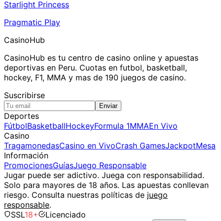
Starlight Princess
Pragmatic Play
CasinoHub
CasinoHub es tu centro de casino online y apuestas
deportivas en Peru. Cuotas en futbol, basketball,
hockey, F1, MMA y mas de 190 juegos de casino.
Suscribirse
Enviar
Deportes
Fútbol
Basketball
Hockey
Formula 1
MMA
En Vivo
Casino
Tragamonedas
Casino en Vivo
Crash Games
Jackpot
Mesa
Información
Promociones
Guías
Juego Responsable
Jugar puede ser adictivo. Juega con responsabilidad.
Solo para mayores de 18 años. Las apuestas conllevan
riesgo. Consulta nuestras políticas de
juego
responsable
.
SSL
18+
Licenciado