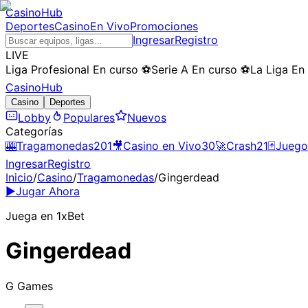
CasinoHub
Deportes
Casino
En Vivo
Promociones
Ingresar
Registro
LIVE
Liga Profesional
En curso
⚽
Serie A
En curso
⚽
La Liga
En
CasinoHub
Casino
Deportes
Lobby
Populares
Nuevos
Categorías
🎰
Tragamonedas
201
🎥
Casino en Vivo
30
🚀
Crash
21
🃏
Juego
Ingresar
Registro
Inicio
/
Casino
/
Tragamonedas
/
Gingerdead
▶
Jugar Ahora
Juega en
1xBet
Gingerdead
G Games