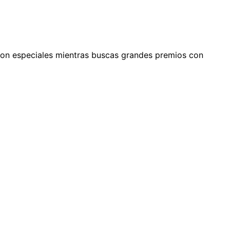
ion especiales mientras buscas grandes premios con