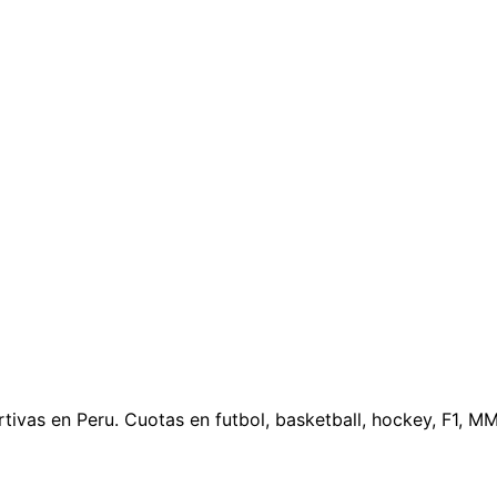
tivas en Peru. Cuotas en futbol, basketball, hockey, F1, M