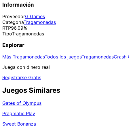
Información
Proveedor
G Games
Categoría
Tragamonedas
RTP
96.09
%
Tipo
Tragamonedas
Explorar
Más
Tragamonedas
Todos los juegos
Tragamonedas
Crash
Juega con dinero real
Registrarse Gratis
Juegos Similares
Gates of Olympus
Pragmatic Play
Sweet Bonanza