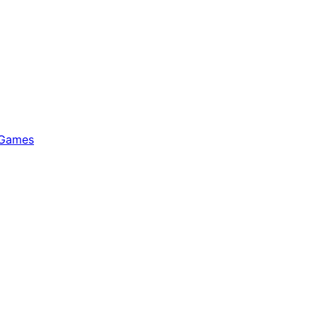
 Games