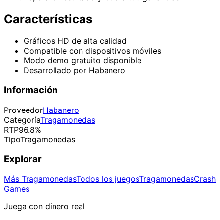
Características
Gráficos HD de alta calidad
Compatible con dispositivos móviles
Modo demo gratuito disponible
Desarrollado por
Habanero
Información
Proveedor
Habanero
Categoría
Tragamonedas
RTP
96.8
%
Tipo
Tragamonedas
Explorar
Más
Tragamonedas
Todos los juegos
Tragamonedas
Crash
Games
Juega con dinero real