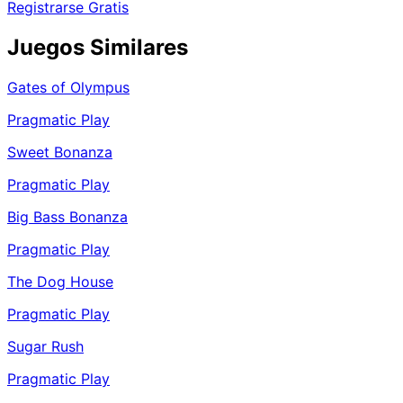
Registrarse Gratis
Juegos Similares
Gates of Olympus
Pragmatic Play
Sweet Bonanza
Pragmatic Play
Big Bass Bonanza
Pragmatic Play
The Dog House
Pragmatic Play
Sugar Rush
Pragmatic Play