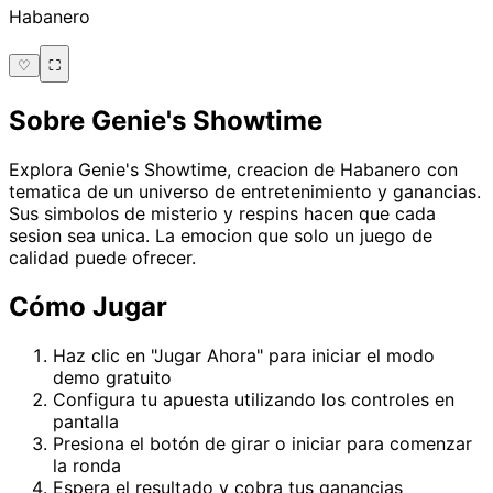
Habanero
♡
⛶
Sobre
Genie's Showtime
Explora Genie's Showtime, creacion de Habanero con
tematica de un universo de entretenimiento y ganancias.
Sus simbolos de misterio y respins hacen que cada
sesion sea unica. La emocion que solo un juego de
calidad puede ofrecer.
Cómo Jugar
Haz clic en "Jugar Ahora" para iniciar el modo
demo gratuito
Configura tu apuesta utilizando los controles en
pantalla
Presiona el botón de girar o iniciar para comenzar
la ronda
Espera el resultado y cobra tus ganancias