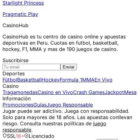
Starlight Princess
Pragmatic Play
CasinoHub
CasinoHub es tu centro de casino online y apuestas
deportivas en Peru. Cuotas en futbol, basketball,
hockey, F1, MMA y mas de 190 juegos de casino.
Suscribirse
Enviar
Deportes
Fútbol
Basketball
Hockey
Formula 1
MMA
En Vivo
Casino
Tragamonedas
Casino en Vivo
Crash Games
Jackpot
Mesa
Información
Promociones
Guías
Juego Responsable
Jugar puede ser adictivo. Juega con responsabilidad.
Solo para mayores de 18 años. Las apuestas conllevan
riesgo. Consulta nuestras políticas de
juego
responsable
.
SSL
18+
Licenciado