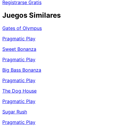
Registrarse Gratis
Juegos Similares
Gates of Olympus
Pragmatic Play
Sweet Bonanza
Pragmatic Play
Big Bass Bonanza
Pragmatic Play
The Dog House
Pragmatic Play
Sugar Rush
Pragmatic Play