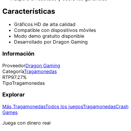
Características
Gráficos HD de alta calidad
Compatible con dispositivos móviles
Modo demo gratuito disponible
Desarrollado por
Dragon Gaming
Información
Proveedor
Dragon Gaming
Categoría
Tragamonedas
RTP
97.27
%
Tipo
Tragamonedas
Explorar
Más
Tragamonedas
Todos los juegos
Tragamonedas
Crash
Games
Juega con dinero real