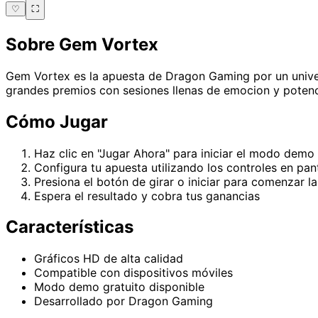
♡
⛶
Sobre
Gem Vortex
Gem Vortex es la apuesta de Dragon Gaming por un univer
grandes premios con sesiones llenas de emocion y potenc
Cómo Jugar
Haz clic en "Jugar Ahora" para iniciar el modo demo 
Configura tu apuesta utilizando los controles en pant
Presiona el botón de girar o iniciar para comenzar l
Espera el resultado y cobra tus ganancias
Características
Gráficos HD de alta calidad
Compatible con dispositivos móviles
Modo demo gratuito disponible
Desarrollado por
Dragon Gaming