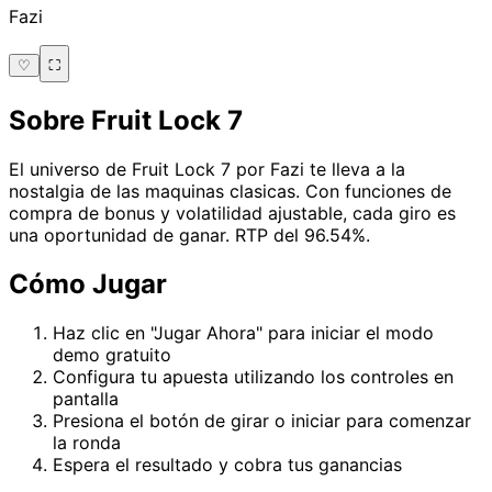
Fazi
♡
⛶
Sobre
Fruit Lock 7
El universo de Fruit Lock 7 por Fazi te lleva a la
nostalgia de las maquinas clasicas. Con funciones de
compra de bonus y volatilidad ajustable, cada giro es
una oportunidad de ganar. RTP del 96.54%.
Cómo Jugar
Haz clic en "Jugar Ahora" para iniciar el modo
demo gratuito
Configura tu apuesta utilizando los controles en
pantalla
Presiona el botón de girar o iniciar para comenzar
la ronda
Espera el resultado y cobra tus ganancias