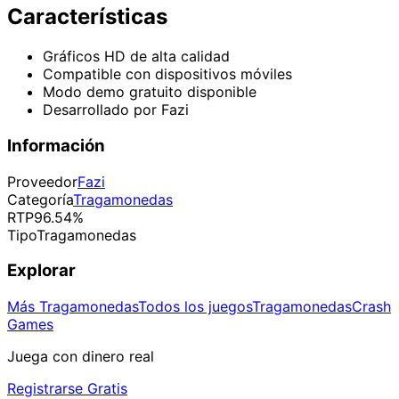
Características
Gráficos HD de alta calidad
Compatible con dispositivos móviles
Modo demo gratuito disponible
Desarrollado por
Fazi
Información
Proveedor
Fazi
Categoría
Tragamonedas
RTP
96.54
%
Tipo
Tragamonedas
Explorar
Más
Tragamonedas
Todos los juegos
Tragamonedas
Crash
Games
Juega con dinero real
Registrarse Gratis