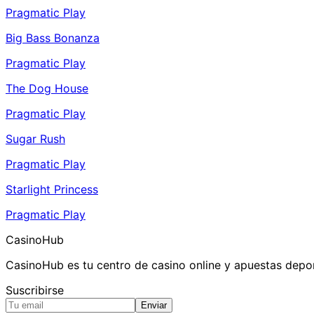
Pragmatic Play
Big Bass Bonanza
Pragmatic Play
The Dog House
Pragmatic Play
Sugar Rush
Pragmatic Play
Starlight Princess
Pragmatic Play
CasinoHub
CasinoHub es tu centro de casino online y apuestas depor
Suscribirse
Enviar