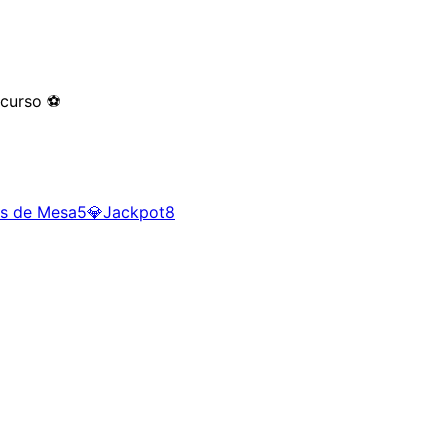
 curso
⚽
s de Mesa
5
💎
Jackpot
8