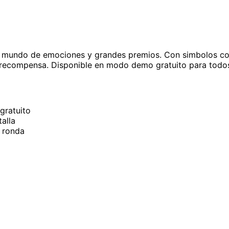
mundo de emociones y grandes premios. Con simbolos cole
o y recompensa. Disponible en modo demo gratuito para todo
gratuito
alla
a ronda