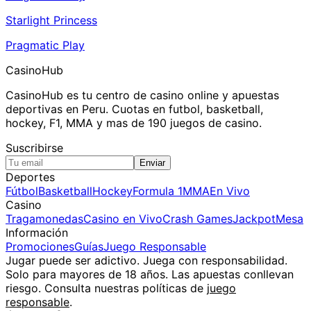
Starlight Princess
Pragmatic Play
CasinoHub
CasinoHub es tu centro de casino online y apuestas
deportivas en Peru. Cuotas en futbol, basketball,
hockey, F1, MMA y mas de 190 juegos de casino.
Suscribirse
Enviar
Deportes
Fútbol
Basketball
Hockey
Formula 1
MMA
En Vivo
Casino
Tragamonedas
Casino en Vivo
Crash Games
Jackpot
Mesa
Información
Promociones
Guías
Juego Responsable
Jugar puede ser adictivo. Juega con responsabilidad.
Solo para mayores de 18 años. Las apuestas conllevan
riesgo. Consulta nuestras políticas de
juego
responsable
.