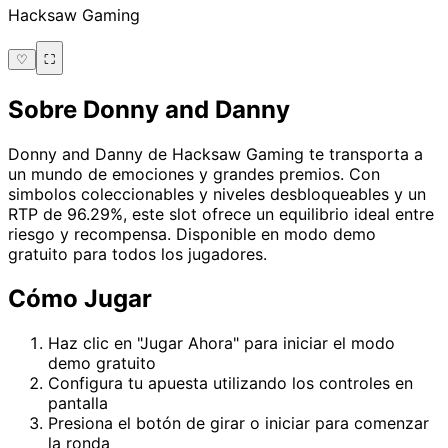
Hacksaw Gaming
♡
⛶
Sobre
Donny and Danny
Donny and Danny de Hacksaw Gaming te transporta a
un mundo de emociones y grandes premios. Con
simbolos coleccionables y niveles desbloqueables y un
RTP de 96.29%, este slot ofrece un equilibrio ideal entre
riesgo y recompensa. Disponible en modo demo
gratuito para todos los jugadores.
Cómo Jugar
Haz clic en "Jugar Ahora" para iniciar el modo
demo gratuito
Configura tu apuesta utilizando los controles en
pantalla
Presiona el botón de girar o iniciar para comenzar
la ronda