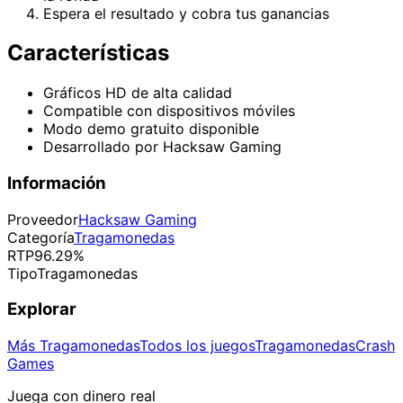
Espera el resultado y cobra tus ganancias
Características
Gráficos HD de alta calidad
Compatible con dispositivos móviles
Modo demo gratuito disponible
Desarrollado por
Hacksaw Gaming
Información
Proveedor
Hacksaw Gaming
Categoría
Tragamonedas
RTP
96.29
%
Tipo
Tragamonedas
Explorar
Más
Tragamonedas
Todos los juegos
Tragamonedas
Crash
Games
Juega con dinero real