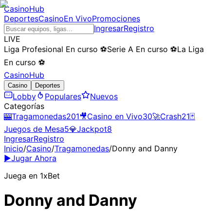
CasinoHub
Deportes
Casino
En Vivo
Promociones
Ingresar
Registro
LIVE
Liga Profesional
En curso
⚽
Serie A
En curso
⚽
La Liga
En curso
⚽
CasinoHub
Casino
Deportes
Lobby
Populares
Nuevos
Categorías
🎰
Tragamonedas
201
🎥
Casino en Vivo
30
🚀
Crash
21
🃏
Juegos de Mesa
5
💎
Jackpot
8
Ingresar
Registro
Inicio
/
Casino
/
Tragamonedas
/
Donny and Danny
▶
Jugar Ahora
Juega en
1xBet
Donny and Danny