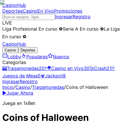
CasinoHub
Deportes
Casino
En Vivo
Promociones
Ingresar
Registro
LIVE
Liga Profesional
En curso
⚽
Serie A
En curso
⚽
La Liga
En curso
⚽
CasinoHub
Casino
Deportes
Lobby
Populares
Nuevos
Categorías
🎰
Tragamonedas
201
🎥
Casino en Vivo
30
🚀
Crash
21
🃏
Juegos de Mesa
5
💎
Jackpot
8
Ingresar
Registro
Inicio
/
Casino
/
Tragamonedas
/
Coins of Halloween
▶
Jugar Ahora
Juega en
1xBet
Coins of Halloween