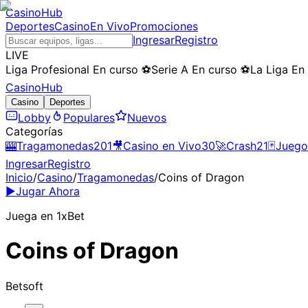
CasinoHub
Deportes
Casino
En Vivo
Promociones
Ingresar
Registro
LIVE
Liga Profesional
En curso
⚽
Serie A
En curso
⚽
La Liga
En
CasinoHub
Casino
Deportes
Lobby
Populares
Nuevos
Categorías
🎰
Tragamonedas
201
🎥
Casino en Vivo
30
🚀
Crash
21
🃏
Juego
Ingresar
Registro
Inicio
/
Casino
/
Tragamonedas
/
Coins of Dragon
▶
Jugar Ahora
Juega en
1xBet
Coins of Dragon
Betsoft