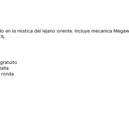
do en la mistica del lejano oriente. Incluye mecanica Mega
6%.
gratuito
alla
a ronda