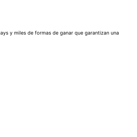
ways y miles de formas de ganar que garantizan una