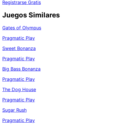
Registrarse Gratis
Juegos Similares
Gates of Olympus
Pragmatic Play
Sweet Bonanza
Pragmatic Play
Big Bass Bonanza
Pragmatic Play
The Dog House
Pragmatic Play
Sugar Rush
Pragmatic Play