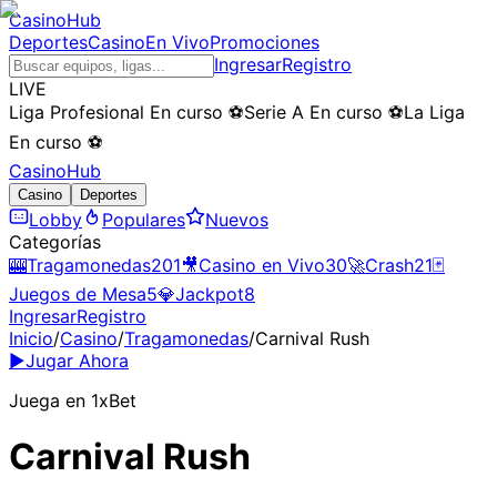
CasinoHub
Deportes
Casino
En Vivo
Promociones
Ingresar
Registro
LIVE
Liga Profesional
En curso
⚽
Serie A
En curso
⚽
La Liga
En curso
⚽
CasinoHub
Casino
Deportes
Lobby
Populares
Nuevos
Categorías
🎰
Tragamonedas
201
🎥
Casino en Vivo
30
🚀
Crash
21
🃏
Juegos de Mesa
5
💎
Jackpot
8
Ingresar
Registro
Inicio
/
Casino
/
Tragamonedas
/
Carnival Rush
▶
Jugar Ahora
Juega en
1xBet
Carnival Rush