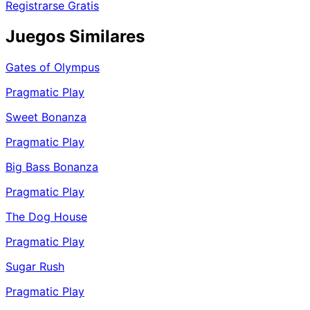
Registrarse Gratis
Juegos Similares
Gates of Olympus
Pragmatic Play
Sweet Bonanza
Pragmatic Play
Big Bass Bonanza
Pragmatic Play
The Dog House
Pragmatic Play
Sugar Rush
Pragmatic Play