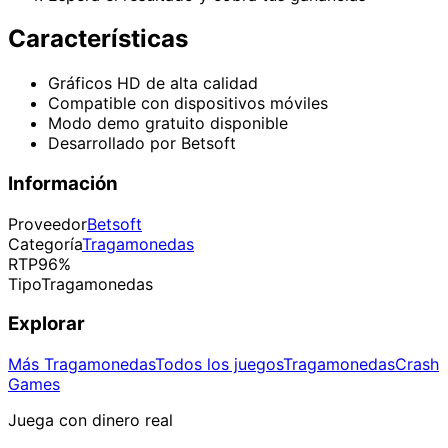
Características
Gráficos HD de alta calidad
Compatible con dispositivos móviles
Modo demo gratuito disponible
Desarrollado por
Betsoft
Información
Proveedor
Betsoft
Categoría
Tragamonedas
RTP
96
%
Tipo
Tragamonedas
Explorar
Más
Tragamonedas
Todos los juegos
Tragamonedas
Crash
Games
Juega con dinero real