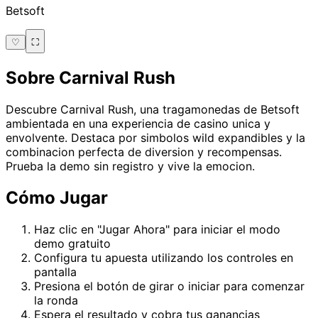
Betsoft
♡
⛶
Sobre
Carnival Rush
Descubre Carnival Rush, una tragamonedas de Betsoft
ambientada en una experiencia de casino unica y
envolvente. Destaca por simbolos wild expandibles y la
combinacion perfecta de diversion y recompensas.
Prueba la demo sin registro y vive la emocion.
Cómo Jugar
Haz clic en "Jugar Ahora" para iniciar el modo
demo gratuito
Configura tu apuesta utilizando los controles en
pantalla
Presiona el botón de girar o iniciar para comenzar
la ronda
Espera el resultado y cobra tus ganancias