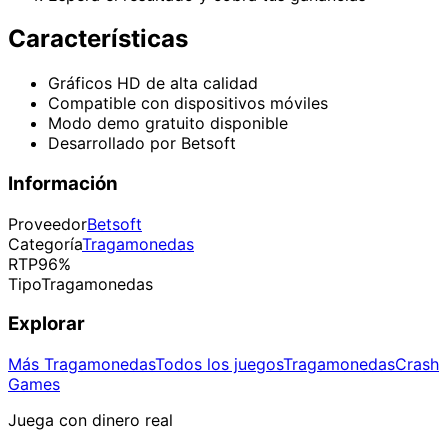
Características
Gráficos HD de alta calidad
Compatible con dispositivos móviles
Modo demo gratuito disponible
Desarrollado por
Betsoft
Información
Proveedor
Betsoft
Categoría
Tragamonedas
RTP
96
%
Tipo
Tragamonedas
Explorar
Más
Tragamonedas
Todos los juegos
Tragamonedas
Crash
Games
Juega con dinero real