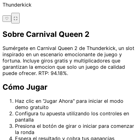
Thunderkick
♡
⛶
Sobre
Carnival Queen 2
Sumérgete en Carnival Queen 2 de Thunderkick, un slot
inspirado en un escenario emocionante de juego y
fortuna. Incluye giros gratis y multiplicadores que
garantizan la emocion que solo un juego de calidad
puede ofrecer. RTP: 94.18%.
Cómo Jugar
Haz clic en "Jugar Ahora" para iniciar el modo
demo gratuito
Configura tu apuesta utilizando los controles en
pantalla
Presiona el botón de girar o iniciar para comenzar
la ronda
Espera el resultado y cobra tus ganancias