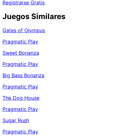
Registrarse Gratis
Juegos Similares
Gates of Olympus
Pragmatic Play
Sweet Bonanza
Pragmatic Play
Big Bass Bonanza
Pragmatic Play
The Dog House
Pragmatic Play
Sugar Rush
Pragmatic Play