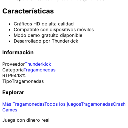
Características
Gráficos HD de alta calidad
Compatible con dispositivos móviles
Modo demo gratuito disponible
Desarrollado por
Thunderkick
Información
Proveedor
Thunderkick
Categoría
Tragamonedas
RTP
94.18
%
Tipo
Tragamonedas
Explorar
Más
Tragamonedas
Todos los juegos
Tragamonedas
Crash
Games
Juega con dinero real