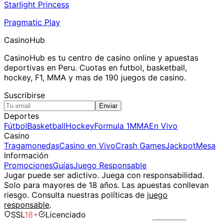
Starlight Princess
Pragmatic Play
CasinoHub
CasinoHub es tu centro de casino online y apuestas
deportivas en Peru. Cuotas en futbol, basketball,
hockey, F1, MMA y mas de 190 juegos de casino.
Suscribirse
Enviar
Deportes
Fútbol
Basketball
Hockey
Formula 1
MMA
En Vivo
Casino
Tragamonedas
Casino en Vivo
Crash Games
Jackpot
Mesa
Información
Promociones
Guías
Juego Responsable
Jugar puede ser adictivo. Juega con responsabilidad.
Solo para mayores de 18 años. Las apuestas conllevan
riesgo. Consulta nuestras políticas de
juego
responsable
.
SSL
18+
Licenciado