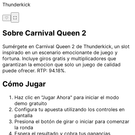
Thunderkick
♡
⛶
Sobre
Carnival Queen 2
Sumérgete en Carnival Queen 2 de Thunderkick, un slot
inspirado en un escenario emocionante de juego y
fortuna. Incluye giros gratis y multiplicadores que
garantizan la emocion que solo un juego de calidad
puede ofrecer. RTP: 94.18%.
Cómo Jugar
Haz clic en "Jugar Ahora" para iniciar el modo
demo gratuito
Configura tu apuesta utilizando los controles en
pantalla
Presiona el botón de girar o iniciar para comenzar
la ronda
Espera el resultado y cobra tus ganancias