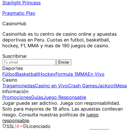
Starlight Princess
Pragmatic Play
CasinoHub
CasinoHub es tu centro de casino online y apuestas
deportivas en Peru. Cuotas en futbol, basketball,
hockey, F1, MMA y mas de 190 juegos de casino.
Suscribirse
Enviar
Deportes
Fútbol
Basketball
Hockey
Formula 1
MMA
En Vivo
Casino
Tragamonedas
Casino en Vivo
Crash Games
Jackpot
Mesa
Información
Promociones
Guías
Juego Responsable
Jugar puede ser adictivo. Juega con responsabilidad.
Solo para mayores de 18 años. Las apuestas conllevan
riesgo. Consulta nuestras políticas de
juego
responsable
.
SSL
18+
Licenciado