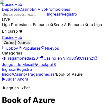
CasinoHub
Deportes
Casino
En Vivo
Promociones
Ingresar
Registro
LIVE
Liga Profesional
En curso
⚽
Serie A
En curso
⚽
La Liga
En curso
⚽
CasinoHub
Casino
Deportes
Lobby
Populares
Nuevos
Categorías
🎰
Tragamonedas
201
🎥
Casino en Vivo
30
🚀
Crash
21
🃏
Juegos de Mesa
5
💎
Jackpot
8
Ingresar
Registro
Inicio
/
Casino
/
Tragamonedas
/
Book of Azure
▶
Jugar Ahora
Juega en
1xBet
Book of Azure