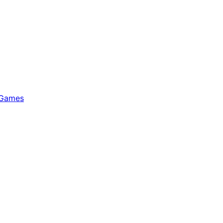
 Games