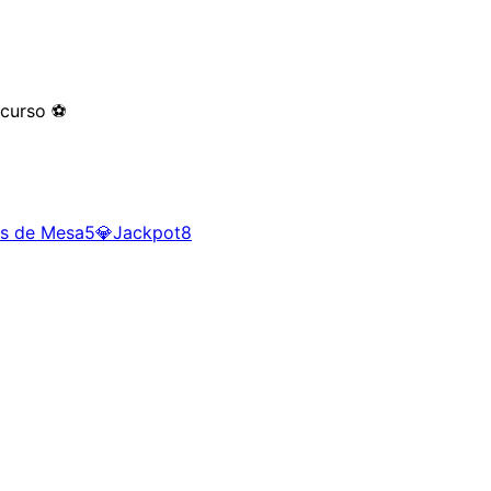
 curso
⚽
s de Mesa
5
💎
Jackpot
8