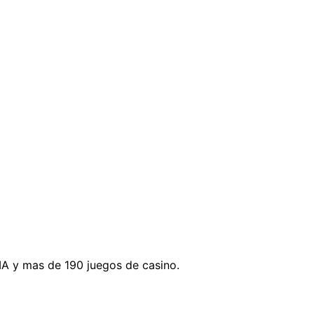
MA y mas de 190 juegos de casino.