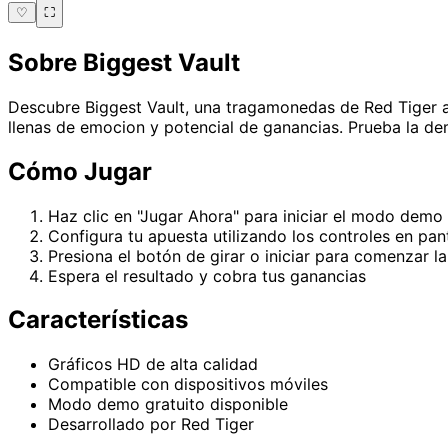
♡
⛶
Sobre
Biggest Vault
Descubre Biggest Vault, una tragamonedas de Red Tiger am
llenas de emocion y potencial de ganancias. Prueba la dem
Cómo Jugar
Haz clic en "Jugar Ahora" para iniciar el modo demo 
Configura tu apuesta utilizando los controles en pant
Presiona el botón de girar o iniciar para comenzar l
Espera el resultado y cobra tus ganancias
Características
Gráficos HD de alta calidad
Compatible con dispositivos móviles
Modo demo gratuito disponible
Desarrollado por
Red Tiger