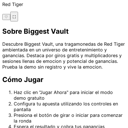
Red Tiger
♡
⛶
Sobre
Biggest Vault
Descubre Biggest Vault, una tragamonedas de Red Tiger
ambientada en un universo de entretenimiento y
ganancias. Destaca por giros gratis y multiplicadores y
sesiones llenas de emocion y potencial de ganancias.
Prueba la demo sin registro y vive la emocion.
Cómo Jugar
Haz clic en "Jugar Ahora" para iniciar el modo
demo gratuito
Configura tu apuesta utilizando los controles en
pantalla
Presiona el botón de girar o iniciar para comenzar
la ronda
Espera el resultado y cobra tus ganancias