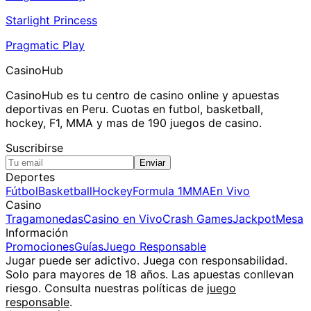
Starlight Princess
Pragmatic Play
CasinoHub
CasinoHub es tu centro de casino online y apuestas
deportivas en Peru. Cuotas en futbol, basketball,
hockey, F1, MMA y mas de 190 juegos de casino.
Suscribirse
Enviar
Deportes
Fútbol
Basketball
Hockey
Formula 1
MMA
En Vivo
Casino
Tragamonedas
Casino en Vivo
Crash Games
Jackpot
Mesa
Información
Promociones
Guías
Juego Responsable
Jugar puede ser adictivo. Juega con responsabilidad.
Solo para mayores de 18 años. Las apuestas conllevan
riesgo. Consulta nuestras políticas de
juego
responsable
.