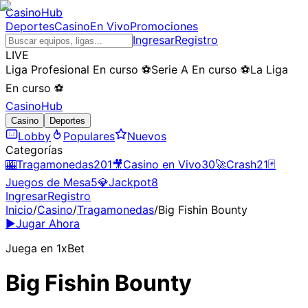
CasinoHub
Deportes
Casino
En Vivo
Promociones
Ingresar
Registro
LIVE
Liga Profesional
En curso
⚽
Serie A
En curso
⚽
La Liga
En curso
⚽
CasinoHub
Casino
Deportes
Lobby
Populares
Nuevos
Categorías
🎰
Tragamonedas
201
🎥
Casino en Vivo
30
🚀
Crash
21
🃏
Juegos de Mesa
5
💎
Jackpot
8
Ingresar
Registro
Inicio
/
Casino
/
Tragamonedas
/
Big Fishin Bounty
▶
Jugar Ahora
Juega en
1xBet
Big Fishin Bounty