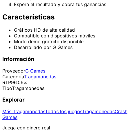
Espera el resultado y cobra tus ganancias
Características
Gráficos HD de alta calidad
Compatible con dispositivos móviles
Modo demo gratuito disponible
Desarrollado por
G Games
Información
Proveedor
G Games
Categoría
Tragamonedas
RTP
96.06
%
Tipo
Tragamonedas
Explorar
Más
Tragamonedas
Todos los juegos
Tragamonedas
Crash
Games
Juega con dinero real