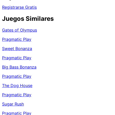
Registrarse Gratis
Juegos Similares
Gates of Olympus
Pragmatic Play
Sweet Bonanza
Pragmatic Play
Big Bass Bonanza
Pragmatic Play
The Dog House
Pragmatic Play
Sugar Rush
Pragmatic Play