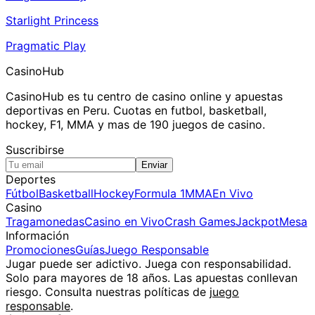
Starlight Princess
Pragmatic Play
CasinoHub
CasinoHub es tu centro de casino online y apuestas
deportivas en Peru. Cuotas en futbol, basketball,
hockey, F1, MMA y mas de 190 juegos de casino.
Suscribirse
Enviar
Deportes
Fútbol
Basketball
Hockey
Formula 1
MMA
En Vivo
Casino
Tragamonedas
Casino en Vivo
Crash Games
Jackpot
Mesa
Información
Promociones
Guías
Juego Responsable
Jugar puede ser adictivo. Juega con responsabilidad.
Solo para mayores de 18 años. Las apuestas conllevan
riesgo. Consulta nuestras políticas de
juego
responsable
.