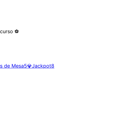
 curso
⚽
s de Mesa
5
💎
Jackpot
8