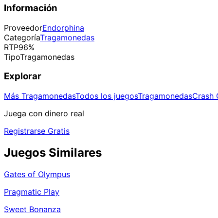
Información
Proveedor
Endorphina
Categoría
Tragamonedas
RTP
96
%
Tipo
Tragamonedas
Explorar
Más
Tragamonedas
Todos los juegos
Tragamonedas
Crash
Juega con dinero real
Registrarse Gratis
Juegos Similares
Gates of Olympus
Pragmatic Play
Sweet Bonanza