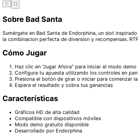
♡
⛶
Sobre
Bad Santa
Sumérgete en Bad Santa de Endorphina, un slot inspirado 
la combinacion perfecta de diversion y recompensas. RTP
Cómo Jugar
Haz clic en "Jugar Ahora" para iniciar el modo demo 
Configura tu apuesta utilizando los controles en pant
Presiona el botón de girar o iniciar para comenzar l
Espera el resultado y cobra tus ganancias
Características
Gráficos HD de alta calidad
Compatible con dispositivos móviles
Modo demo gratuito disponible
Desarrollado por
Endorphina