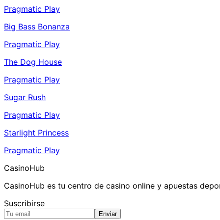
Pragmatic Play
Big Bass Bonanza
Pragmatic Play
The Dog House
Pragmatic Play
Sugar Rush
Pragmatic Play
Starlight Princess
Pragmatic Play
CasinoHub
CasinoHub es tu centro de casino online y apuestas depor
Suscribirse
Enviar