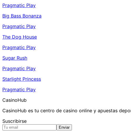
Pragmatic Play
Big Bass Bonanza
Pragmatic Play
The Dog House
Pragmatic Play
Sugar Rush
Pragmatic Play
Starlight Princess
Pragmatic Play
CasinoHub
CasinoHub es tu centro de casino online y apuestas depor
Suscribirse
Enviar