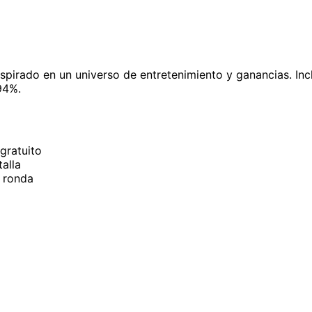
spirado en un universo de entretenimiento y ganancias. Inc
94%.
gratuito
alla
a ronda