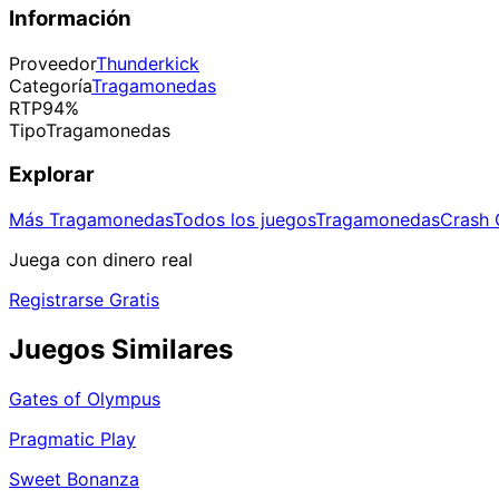
Información
Proveedor
Thunderkick
Categoría
Tragamonedas
RTP
94
%
Tipo
Tragamonedas
Explorar
Más
Tragamonedas
Todos los juegos
Tragamonedas
Crash
Juega con dinero real
Registrarse Gratis
Juegos Similares
Gates of Olympus
Pragmatic Play
Sweet Bonanza