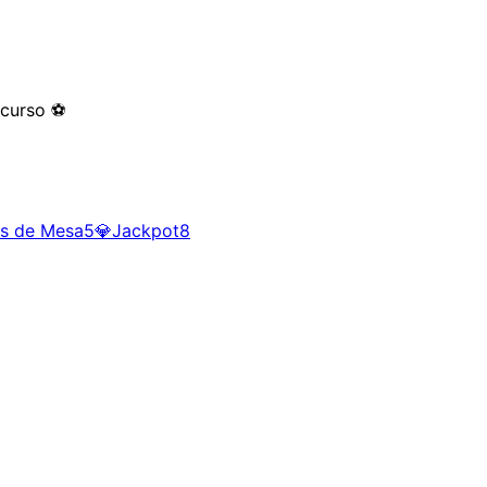
 curso
⚽
s de Mesa
5
💎
Jackpot
8