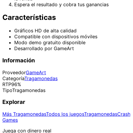
Espera el resultado y cobra tus ganancias
Características
Gráficos HD de alta calidad
Compatible con dispositivos móviles
Modo demo gratuito disponible
Desarrollado por
GameArt
Información
Proveedor
GameArt
Categoría
Tragamonedas
RTP
96
%
Tipo
Tragamonedas
Explorar
Más
Tragamonedas
Todos los juegos
Tragamonedas
Crash
Games
Juega con dinero real