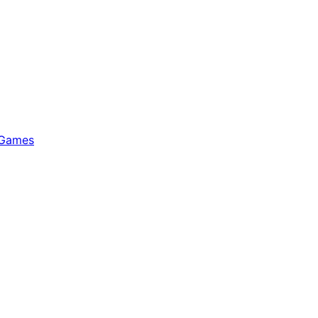
 Games