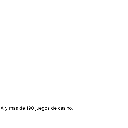
MA y mas de 190 juegos de casino.