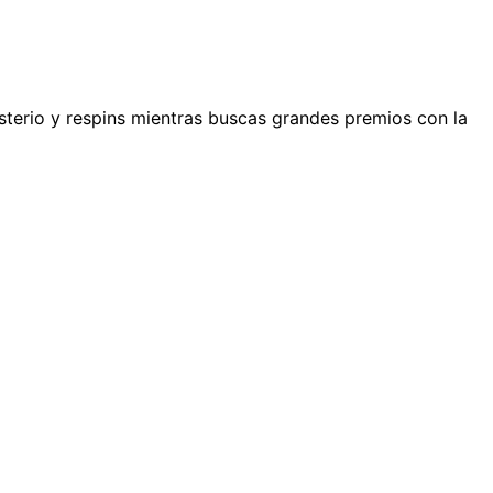
sterio y respins mientras buscas grandes premios con la