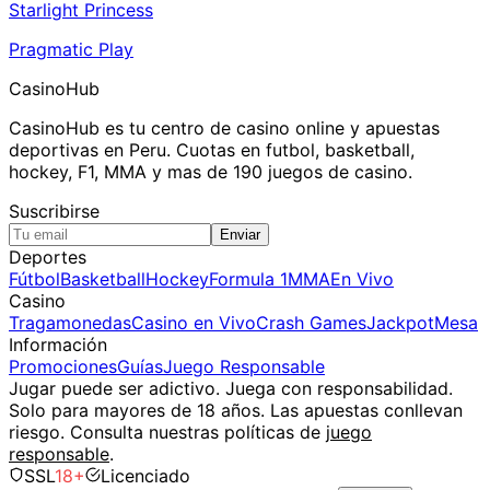
Starlight Princess
Pragmatic Play
CasinoHub
CasinoHub es tu centro de casino online y apuestas
deportivas en Peru. Cuotas en futbol, basketball,
hockey, F1, MMA y mas de 190 juegos de casino.
Suscribirse
Enviar
Deportes
Fútbol
Basketball
Hockey
Formula 1
MMA
En Vivo
Casino
Tragamonedas
Casino en Vivo
Crash Games
Jackpot
Mesa
Información
Promociones
Guías
Juego Responsable
Jugar puede ser adictivo. Juega con responsabilidad.
Solo para mayores de 18 años. Las apuestas conllevan
riesgo. Consulta nuestras políticas de
juego
responsable
.
SSL
18+
Licenciado