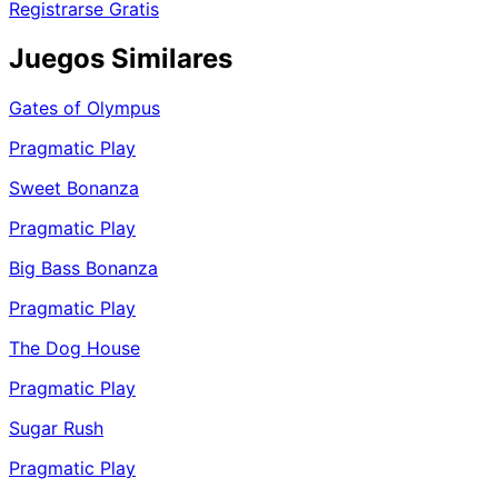
Registrarse Gratis
Juegos Similares
Gates of Olympus
Pragmatic Play
Sweet Bonanza
Pragmatic Play
Big Bass Bonanza
Pragmatic Play
The Dog House
Pragmatic Play
Sugar Rush
Pragmatic Play