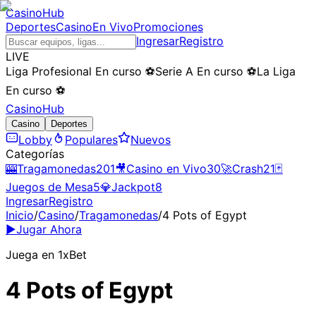
CasinoHub
Deportes
Casino
En Vivo
Promociones
Ingresar
Registro
LIVE
Liga Profesional
En curso
⚽
Serie A
En curso
⚽
La Liga
En curso
⚽
CasinoHub
Casino
Deportes
Lobby
Populares
Nuevos
Categorías
🎰
Tragamonedas
201
🎥
Casino en Vivo
30
🚀
Crash
21
🃏
Juegos de Mesa
5
💎
Jackpot
8
Ingresar
Registro
Inicio
/
Casino
/
Tragamonedas
/
4 Pots of Egypt
▶
Jugar Ahora
Juega en
1xBet
4 Pots of Egypt