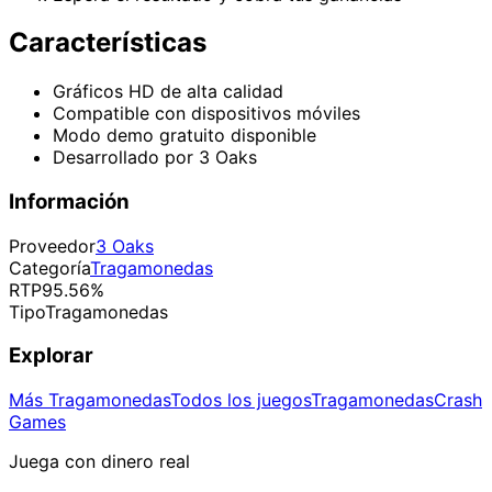
Características
Gráficos HD de alta calidad
Compatible con dispositivos móviles
Modo demo gratuito disponible
Desarrollado por
3 Oaks
Información
Proveedor
3 Oaks
Categoría
Tragamonedas
RTP
95.56
%
Tipo
Tragamonedas
Explorar
Más
Tragamonedas
Todos los juegos
Tragamonedas
Crash
Games
Juega con dinero real