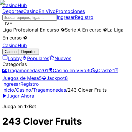
CasinoHub
Deportes
Casino
En Vivo
Promociones
Ingresar
Registro
LIVE
Liga Profesional
En curso
⚽
Serie A
En curso
⚽
La Liga
En curso
⚽
CasinoHub
Casino
Deportes
Lobby
Populares
Nuevos
Categorías
🎰
Tragamonedas
201
🎥
Casino en Vivo
30
🚀
Crash
21
🃏
Juegos de Mesa
5
💎
Jackpot
8
Ingresar
Registro
Inicio
/
Casino
/
Tragamonedas
/
243 Clover Fruits
▶
Jugar Ahora
Juega en
1xBet
243 Clover Fruits