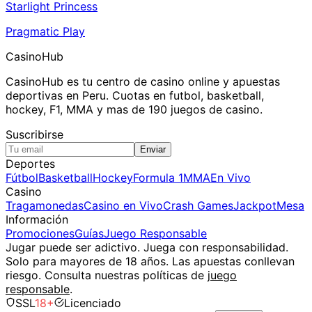
Starlight Princess
Pragmatic Play
CasinoHub
CasinoHub es tu centro de casino online y apuestas
deportivas en Peru. Cuotas en futbol, basketball,
hockey, F1, MMA y mas de 190 juegos de casino.
Suscribirse
Enviar
Deportes
Fútbol
Basketball
Hockey
Formula 1
MMA
En Vivo
Casino
Tragamonedas
Casino en Vivo
Crash Games
Jackpot
Mesa
Información
Promociones
Guías
Juego Responsable
Jugar puede ser adictivo. Juega con responsabilidad.
Solo para mayores de 18 años. Las apuestas conllevan
riesgo. Consulta nuestras políticas de
juego
responsable
.
SSL
18+
Licenciado