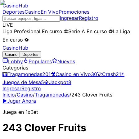
CasinoHub
Deportes
Casino
En Vivo
Promociones
Ingresar
Registro
LIVE
Liga Profesional
En curso
⚽
Serie A
En curso
⚽
La Liga
En curso
⚽
CasinoHub
Casino
Deportes
Lobby
Populares
Nuevos
Categorías
🎰
Tragamonedas
201
🎥
Casino en Vivo
30
🚀
Crash
21
🃏
Juegos de Mesa
5
💎
Jackpot
8
Ingresar
Registro
Inicio
/
Casino
/
Tragamonedas
/
243 Clover Fruits
▶
Jugar Ahora
Juega en
1xBet
243 Clover Fruits