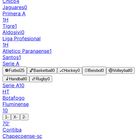
Chico
4
Jaguares
0
Primera A
1H
Tigre
1
Aldosivi
0
Liga Profesional
1H
Atletico Paranaense
1
Santos
1
Serie A
⚽
Futbol
25
🏀
Basketball
0
🏒
Hockey
0
⚾
Beisbol
0
🏐
Volleyball
0
🤾
Handball
0
🏉
Rugby
0
Serie A
10
HT
Botafogo
Fluminense
1
0
1
-
X
-
2
-
70'
Coritiba
Chapecoense-sc