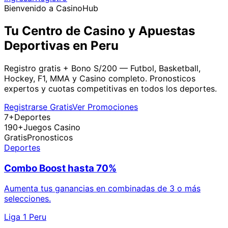
Bienvenido a CasinoHub
Tu Centro de Casino y Apuestas
Deportivas en Peru
Registro gratis + Bono S/200 — Futbol, Basketball,
Hockey, F1, MMA y Casino completo. Pronosticos
expertos y cuotas competitivas en todos los deportes.
Registrarse Gratis
Ver Promociones
7+
Deportes
190+
Juegos Casino
Gratis
Pronosticos
Deportes
Combo Boost hasta 70%
Aumenta tus ganancias en combinadas de 3 o más
selecciones.
Liga 1 Peru