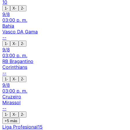
1
0
1
-
X
-
2
-
9/8
03:00 p. m.
Bahia
Vasco DA Gama
-
-
1
-
X
-
2
-
9/8
03:00 p. m.
RB Bragantino
Corinthians
-
-
1
-
X
-
2
-
9/8
03:00 p. m.
Cruzeiro
Mirassol
-
-
1
-
X
-
2
-
+5 más
Liga Profesional
15