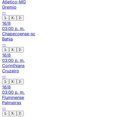
Atletico-MG
Gremio
-
-
1
-
X
-
2
-
16/8
03:00 p. m.
Chapecoense-sc
Bahia
-
-
1
-
X
-
2
-
16/8
03:00 p. m.
Corinthians
Cruzeiro
-
-
1
-
X
-
2
-
16/8
03:00 p. m.
Fluminense
Palmeiras
-
-
1
-
X
-
2
-