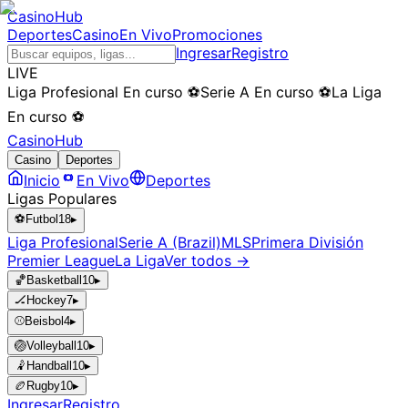
CasinoHub
Deportes
Casino
En Vivo
Promociones
Ingresar
Registro
LIVE
Liga Profesional
En curso
⚽
Serie A
En curso
⚽
La Liga
En curso
⚽
CasinoHub
Casino
Deportes
Inicio
En Vivo
Deportes
Ligas Populares
⚽
Futbol
18
▸
Liga Profesional
Serie A (Brazil)
MLS
Primera División
Premier League
La Liga
Ver todos →
🏀
Basketball
10
▸
🏒
Hockey
7
▸
⚾
Beisbol
4
▸
🏐
Volleyball
10
▸
🤾
Handball
10
▸
🏉
Rugby
10
▸
Ingresar
Registro