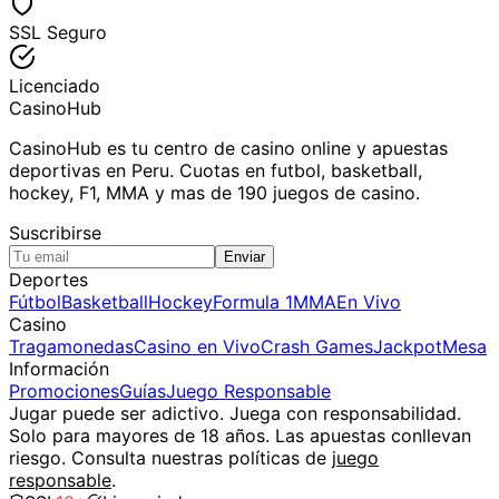
SSL Seguro
Licenciado
CasinoHub
CasinoHub es tu centro de casino online y apuestas
deportivas en Peru. Cuotas en futbol, basketball,
hockey, F1, MMA y mas de 190 juegos de casino.
Suscribirse
Enviar
Deportes
Fútbol
Basketball
Hockey
Formula 1
MMA
En Vivo
Casino
Tragamonedas
Casino en Vivo
Crash Games
Jackpot
Mesa
Información
Promociones
Guías
Juego Responsable
Jugar puede ser adictivo. Juega con responsabilidad.
Solo para mayores de 18 años. Las apuestas conllevan
riesgo. Consulta nuestras políticas de
juego
responsable
.