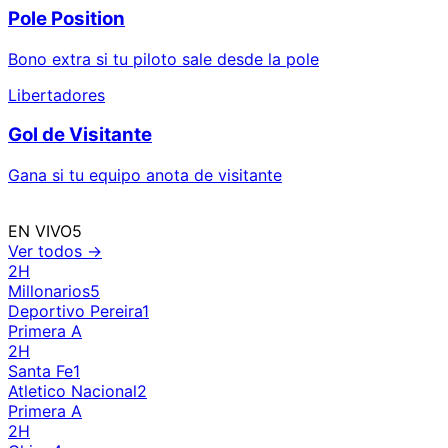
Pole Position
Bono extra si tu piloto sale desde la pole
Libertadores
Gol de Visitante
Gana si tu equipo anota de visitante
EN VIVO
5
Ver todos →
2H
Millonarios
5
Deportivo Pereira
1
Primera A
2H
Santa Fe
1
Atletico Nacional
2
Primera A
2H