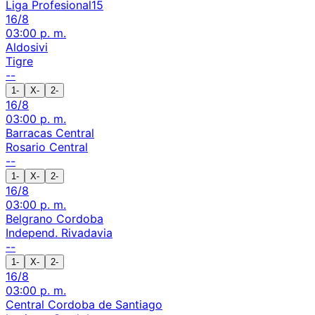
Liga Profesional
15
16/8
03:00 p. m.
Aldosivi
Tigre
-
-
1
-
X
-
2
-
16/8
03:00 p. m.
Barracas Central
Rosario Central
-
-
1
-
X
-
2
-
16/8
03:00 p. m.
Belgrano Cordoba
Independ. Rivadavia
-
-
1
-
X
-
2
-
16/8
03:00 p. m.
Central Cordoba de Santiago