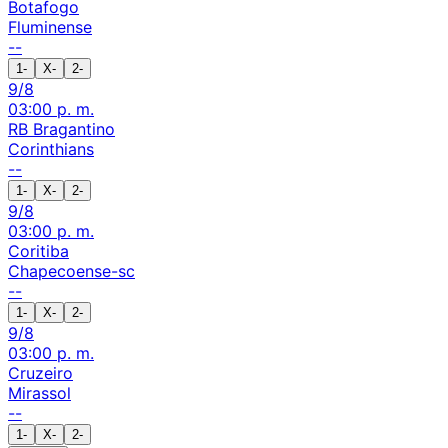
Botafogo
Fluminense
-
-
1
-
X
-
2
-
9/8
03:00 p. m.
RB Bragantino
Corinthians
-
-
1
-
X
-
2
-
9/8
03:00 p. m.
Coritiba
Chapecoense-sc
-
-
1
-
X
-
2
-
9/8
03:00 p. m.
Cruzeiro
Mirassol
-
-
1
-
X
-
2
-