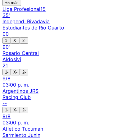
+5 más
Liga Profesional
15
35'
Independ. Rivadavia
Estudiantes de Rio Cuarto
0
0
1
-
X
-
2
-
90'
Rosario Central
Aldosivi
2
1
1
-
X
-
2
-
9/8
03:00 p. m.
Argentinos JRS
Racing Club
-
-
1
-
X
-
2
-
9/8
03:00 p. m.
Atletico Tucuman
Sarmiento Junin