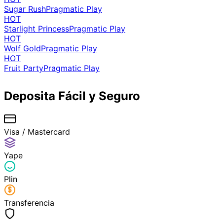
Sugar Rush
Pragmatic Play
HOT
Starlight Princess
Pragmatic Play
HOT
Wolf Gold
Pragmatic Play
HOT
Fruit Party
Pragmatic Play
Deposita Fácil y Seguro
Visa / Mastercard
Yape
Plin
Transferencia