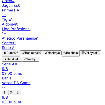
Chico
4
Jaguares
0
Primera A
1H
Tigre
1
Aldosivi
0
Liga Profesional
1H
Atletico Paranaense
1
Santos
1
Serie A
⚽
Futbol
25
🏀
Basketball
0
🏒
Hockey
0
⚾
Beisbol
0
🏐
Volleyball
0
🤾
Handball
0
🏉
Rugby
0
Serie A
10
9/8
03:00 p. m.
Bahia
Vasco DA Gama
-
-
1
-
X
-
2
-
9/8
03:00 p. m.