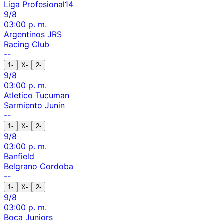
Liga Profesional
14
9/8
03:00 p. m.
Argentinos JRS
Racing Club
-
-
1
-
X
-
2
-
9/8
03:00 p. m.
Atletico Tucuman
Sarmiento Junin
-
-
1
-
X
-
2
-
9/8
03:00 p. m.
Banfield
Belgrano Cordoba
-
-
1
-
X
-
2
-
9/8
03:00 p. m.
Boca Juniors