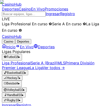
CasinoHub
Deportes
Casino
En Vivo
Promociones
Ingresar
Registro
LIVE
Liga Profesional
En curso
⚽
Serie A
En curso
⚽
La Liga
En curso
⚽
CasinoHub
Casino
Deportes
Inicio
En Vivo
Deportes
Ligas Populares
⚽
Futbol
18
▸
Liga Profesional
Serie A (Brazil)
MLS
Primera División
Premier League
La Liga
Ver todos →
🏀
Basketball
10
▸
🏒
Hockey
7
▸
⚾
Beisbol
4
▸
🏐
Volleyball
10
▸
🤾
Handball
10
▸
🏉
Rugby
10
▸
Ingresar
Registro