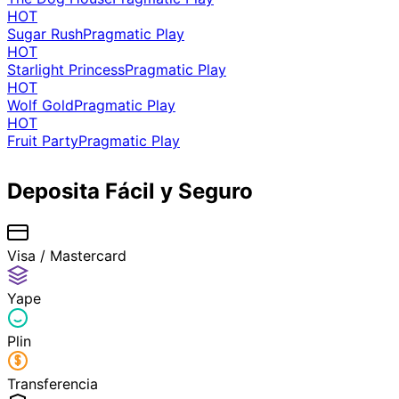
HOT
Sugar Rush
Pragmatic Play
HOT
Starlight Princess
Pragmatic Play
HOT
Wolf Gold
Pragmatic Play
HOT
Fruit Party
Pragmatic Play
Deposita Fácil y Seguro
Visa / Mastercard
Yape
Plin
Transferencia