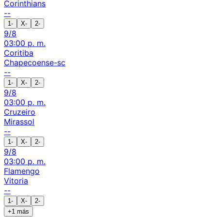
Corinthians
-
-
1
-
X
-
2
-
9/8
03:00 p. m.
Coritiba
Chapecoense-sc
-
-
1
-
X
-
2
-
9/8
03:00 p. m.
Cruzeiro
Mirassol
-
-
1
-
X
-
2
-
9/8
03:00 p. m.
Flamengo
Vitoria
-
-
1
-
X
-
2
-
+1 más