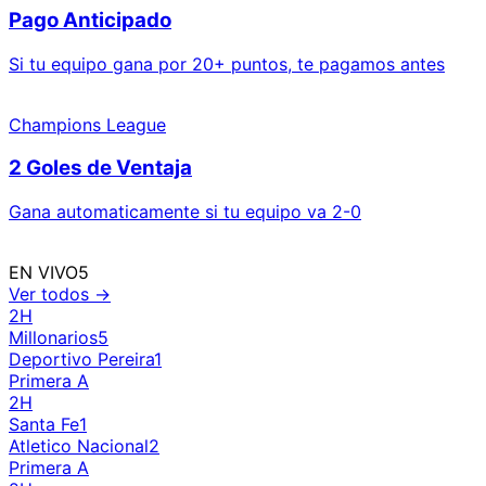
Pago Anticipado
Si tu equipo gana por 20+ puntos, te pagamos antes
Champions League
2 Goles de Ventaja
Gana automaticamente si tu equipo va 2-0
EN VIVO
5
Ver todos →
2H
Millonarios
5
Deportivo Pereira
1
Primera A
2H
Santa Fe
1
Atletico Nacional
2
Primera A