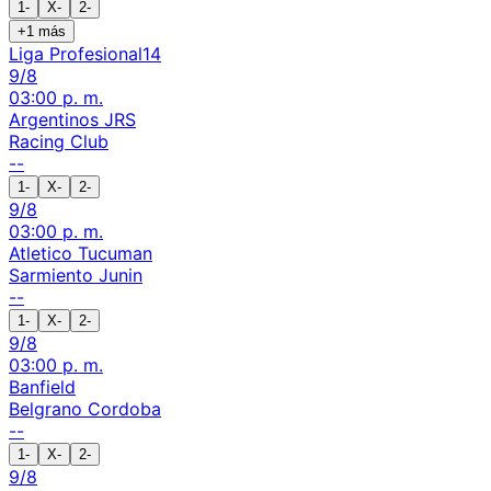
1
-
X
-
2
-
+1 más
Liga Profesional
14
9/8
03:00 p. m.
Argentinos JRS
Racing Club
-
-
1
-
X
-
2
-
9/8
03:00 p. m.
Atletico Tucuman
Sarmiento Junin
-
-
1
-
X
-
2
-
9/8
03:00 p. m.
Banfield
Belgrano Cordoba
-
-
1
-
X
-
2
-
9/8