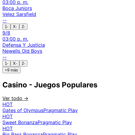
03:00 p. m.
Boca Juniors
Velez Sarsfield
-
-
1
-
X
-
2
-
9/8
03:00 p. m.
Defensa Y Justicia
Newells Old Boys
-
-
1
-
X
-
2
-
+9 más
Casino - Juegos Populares
Ver todo →
HOT
Gates of Olympus
Pragmatic Play
HOT
Sweet Bonanza
Pragmatic Play
HOT
Big Bass Bonanza
Pragmatic Play