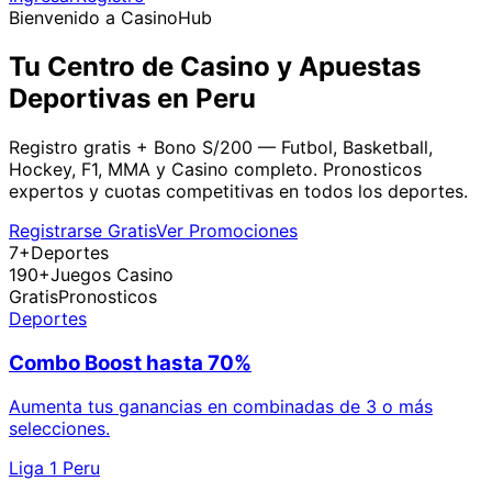
Bienvenido a CasinoHub
Tu Centro de Casino y Apuestas
Deportivas en Peru
Registro gratis + Bono S/200 — Futbol, Basketball,
Hockey, F1, MMA y Casino completo. Pronosticos
expertos y cuotas competitivas en todos los deportes.
Registrarse Gratis
Ver Promociones
7+
Deportes
190+
Juegos Casino
Gratis
Pronosticos
Deportes
Combo Boost hasta 70%
Aumenta tus ganancias en combinadas de 3 o más
selecciones.
Liga 1 Peru