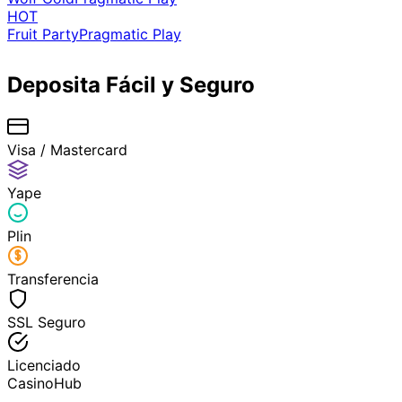
HOT
Fruit Party
Pragmatic Play
Deposita Fácil y Seguro
Visa / Mastercard
Yape
Plin
Transferencia
SSL Seguro
Licenciado
CasinoHub