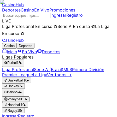
CasinoHub
Deportes
Casino
En Vivo
Promociones
Ingresar
Registro
LIVE
Liga Profesional
En curso
⚽
Serie A
En curso
⚽
La Liga
En curso
⚽
CasinoHub
Casino
Deportes
Inicio
En Vivo
Deportes
Ligas Populares
⚽
Futbol
18
▸
Liga Profesional
Serie A (Brazil)
MLS
Primera División
Premier League
La Liga
Ver todos →
🏀
Basketball
10
▸
🏒
Hockey
7
▸
⚾
Beisbol
4
▸
🏐
Volleyball
10
▸
🤾
Handball
10
▸
🏉
Rugby
10
▸
Ingresar
Registro