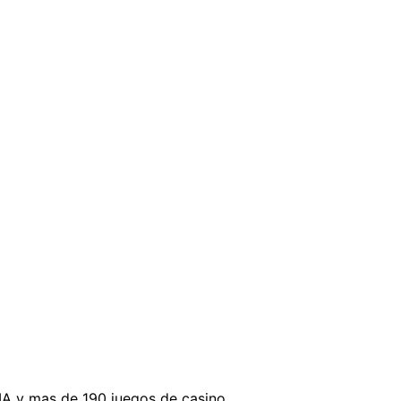
MA y mas de 190 juegos de casino.