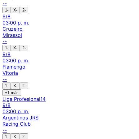
-
-
1
-
X
-
2
-
9/8
03:00 p. m.
Cruzeiro
Mirassol
-
-
1
-
X
-
2
-
9/8
03:00 p. m.
Flamengo
Vitoria
-
-
1
-
X
-
2
-
+1 más
Liga Profesional
14
9/8
03:00 p. m.
Argentinos JRS
Racing Club
-
-
1
-
X
-
2
-