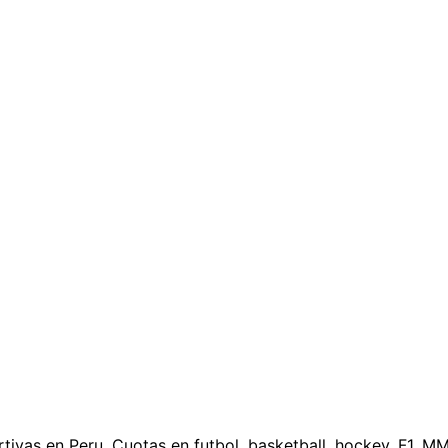
tivas en Peru. Cuotas en futbol, basketball, hockey, F1, M