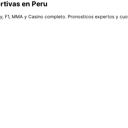
rtivas en Peru
ey, F1, MMA y Casino completo. Pronosticos expertos y cuo