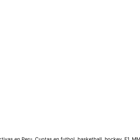
tivas en Peru. Cuotas en futbol, basketball, hockey, F1, M