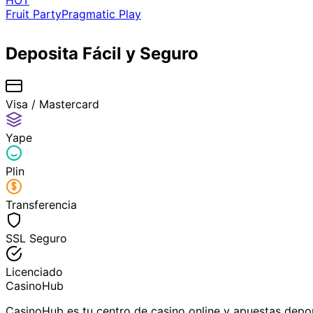
HOT
Fruit Party
Pragmatic Play
Deposita Fácil y Seguro
Visa / Mastercard
Yape
Plin
Transferencia
SSL Seguro
Licenciado
CasinoHub
CasinoHub es tu centro de casino online y apuestas depor