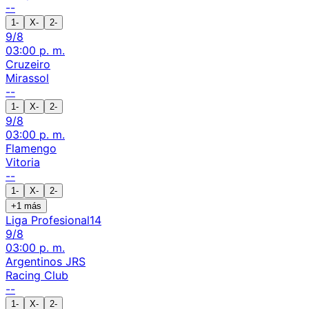
-
-
1
-
X
-
2
-
9/8
03:00 p. m.
Cruzeiro
Mirassol
-
-
1
-
X
-
2
-
9/8
03:00 p. m.
Flamengo
Vitoria
-
-
1
-
X
-
2
-
+1 más
Liga Profesional
14
9/8
03:00 p. m.
Argentinos JRS
Racing Club
-
-
1
-
X
-
2
-