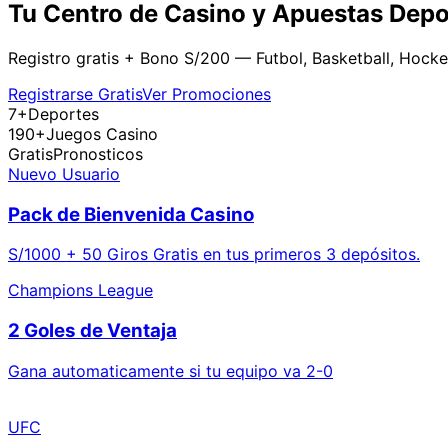
Tu Centro de Casino y Apuestas Depo
Registro gratis + Bono S/200 — Futbol, Basketball, Hock
Registrarse Gratis
Ver Promociones
7+
Deportes
190+
Juegos Casino
Gratis
Pronosticos
Nuevo Usuario
Pack de Bienvenida Casino
S/1000 + 50 Giros Gratis en tus primeros 3 depósitos.
Champions League
2 Goles de Ventaja
Gana automaticamente si tu equipo va 2-0
UFC