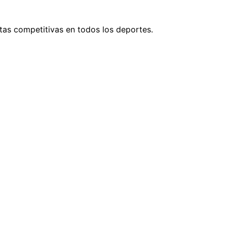
tas competitivas en todos los deportes.