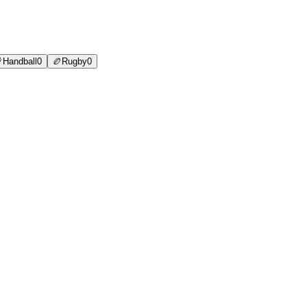

Handball
0
🏉
Rugby
0