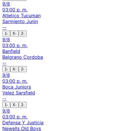
9/8
03:00 p. m.
Atletico Tucuman
Sarmiento Junin
-
-
1
-
X
-
2
-
9/8
03:00 p. m.
Banfield
Belgrano Cordoba
-
-
1
-
X
-
2
-
9/8
03:00 p. m.
Boca Juniors
Velez Sarsfield
-
-
1
-
X
-
2
-
9/8
03:00 p. m.
Defensa Y Justicia
Newells Old Boys