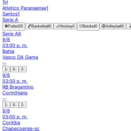
1H
Atletico Paranaense
1
Santos
1
Serie A
⚽
Futbol
20
🏀
Basketball
0
🏒
Hockey
0
⚾
Beisbol
0
🏐
Volleyball
0

Serie A
6
9/8
03:00 p. m.
Bahia
Vasco DA Gama
-
-
1
-
X
-
2
-
9/8
03:00 p. m.
RB Bragantino
Corinthians
-
-
1
-
X
-
2
-
9/8
03:00 p. m.
Coritiba
Chapecoense-sc