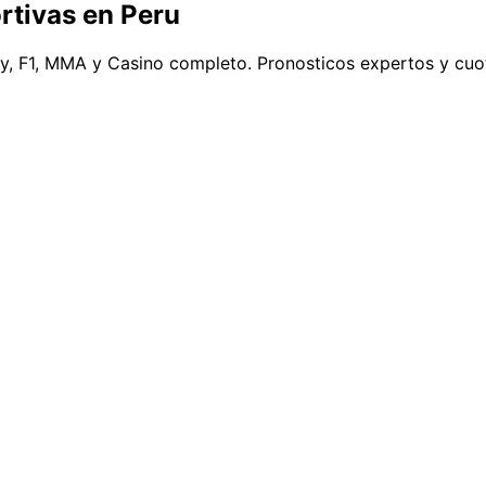
rtivas en Peru
ey, F1, MMA y Casino completo. Pronosticos expertos y cuo