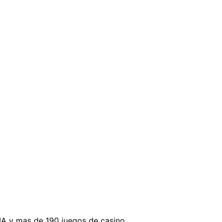
MA y mas de 190 juegos de casino.