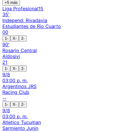
+5 más
Liga Profesional
15
35'
Independ. Rivadavia
Estudiantes de Rio Cuarto
0
0
1
-
X
-
2
-
90'
Rosario Central
Aldosivi
2
1
1
-
X
-
2
-
9/8
03:00 p. m.
Argentinos JRS
Racing Club
-
-
1
-
X
-
2
-
9/8
03:00 p. m.
Atletico Tucuman
Sarmiento Junin