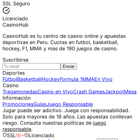
SSL Seguro
Licenciado
CasinoHub
CasinoHub es tu centro de casino online y apuestas
deportivas en Peru. Cuotas en futbol, basketball,
hockey, F1, MMA y mas de 190 juegos de casino.
Suscribirse
Enviar
Deportes
Fútbol
Basketball
Hockey
Formula 1
MMA
En Vivo
Casino
Tragamonedas
Casino en Vivo
Crash Games
Jackpot
Mesa
Información
Promociones
Guías
Juego Responsable
Jugar puede ser adictivo. Juega con responsabilidad.
Solo para mayores de 18 años. Las apuestas conllevan
riesgo. Consulta nuestras políticas de
juego
responsable
.
SSL
18+
Licenciado