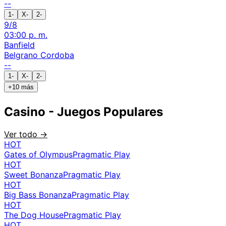
-
-
1
-
X
-
2
-
9/8
03:00 p. m.
Banfield
Belgrano Cordoba
-
-
1
-
X
-
2
-
+10 más
Casino - Juegos Populares
Ver todo →
HOT
Gates of Olympus
Pragmatic Play
HOT
Sweet Bonanza
Pragmatic Play
HOT
Big Bass Bonanza
Pragmatic Play
HOT
The Dog House
Pragmatic Play
HOT