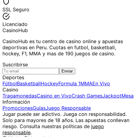
SSL Seguro
Licenciado
CasinoHub
CasinoHub es tu centro de casino online y apuestas
deportivas en Peru. Cuotas en futbol, basketball,
hockey, F1, MMA y mas de 190 juegos de casino.
Suscribirse
Enviar
Deportes
Fútbol
Basketball
Hockey
Formula 1
MMA
En Vivo
Casino
Tragamonedas
Casino en Vivo
Crash Games
Jackpot
Mesa
Información
Promociones
Guías
Juego Responsable
Jugar puede ser adictivo. Juega con responsabilidad.
Solo para mayores de 18 años. Las apuestas conllevan
riesgo. Consulta nuestras políticas de
juego
responsable
.