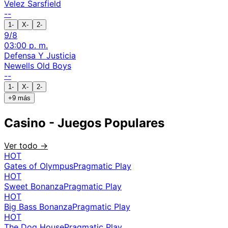
Velez Sarsfield
-
-
1
-
X
-
2
-
9/8
03:00 p. m.
Defensa Y Justicia
Newells Old Boys
-
-
1
-
X
-
2
-
+9 más
Casino - Juegos Populares
Ver todo →
HOT
Gates of Olympus
Pragmatic Play
HOT
Sweet Bonanza
Pragmatic Play
HOT
Big Bass Bonanza
Pragmatic Play
HOT
The Dog House
Pragmatic Play