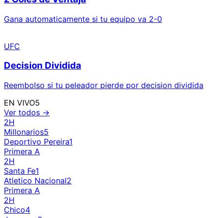
Gana automaticamente si tu equipo va 2-0
UFC
Decision Dividida
Reembolso si tu peleador pierde por decision dividida
EN VIVO
5
Ver todos →
2H
Millonarios
5
Deportivo Pereira
1
Primera A
2H
Santa Fe
1
Atletico Nacional
2
Primera A
2H
Chico
4