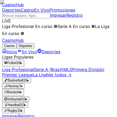
CasinoHub
Deportes
Casino
En Vivo
Promociones
Ingresar
Registro
LIVE
Liga Profesional
En curso
⚽
Serie A
En curso
⚽
La Liga
En curso
⚽
CasinoHub
Casino
Deportes
Inicio
En Vivo
Deportes
Ligas Populares
⚽
Futbol
18
▸
Liga Profesional
Serie A (Brazil)
MLS
Primera División
Premier League
La Liga
Ver todos →
🏀
Basketball
10
▸
🏒
Hockey
7
▸
⚾
Beisbol
4
▸
🏐
Volleyball
10
▸
🤾
Handball
10
▸
🏉
Rugby
10
▸
Ingresar
Registro