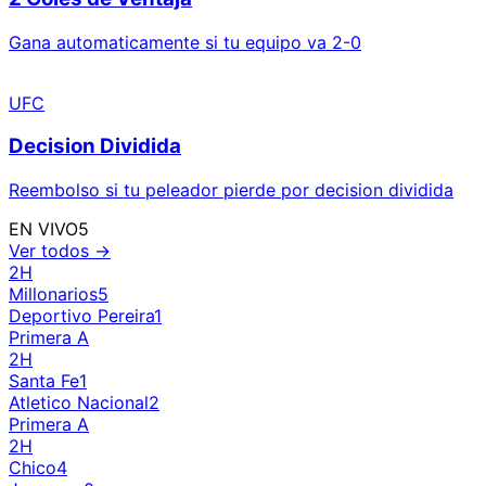
Gana automaticamente si tu equipo va 2-0
UFC
Decision Dividida
Reembolso si tu peleador pierde por decision dividida
EN VIVO
5
Ver todos →
2H
Millonarios
5
Deportivo Pereira
1
Primera A
2H
Santa Fe
1
Atletico Nacional
2
Primera A
2H
Chico
4