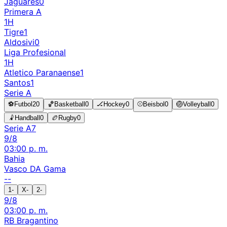
Jaguares
0
Primera A
1H
Tigre
1
Aldosivi
0
Liga Profesional
1H
Atletico Paranaense
1
Santos
1
Serie A
⚽
Futbol
20
🏀
Basketball
0
🏒
Hockey
0
⚾
Beisbol
0
🏐
Volleyball
0
🤾
Handball
0
🏉
Rugby
0
Serie A
7
9/8
03:00 p. m.
Bahia
Vasco DA Gama
-
-
1
-
X
-
2
-
9/8
03:00 p. m.
RB Bragantino