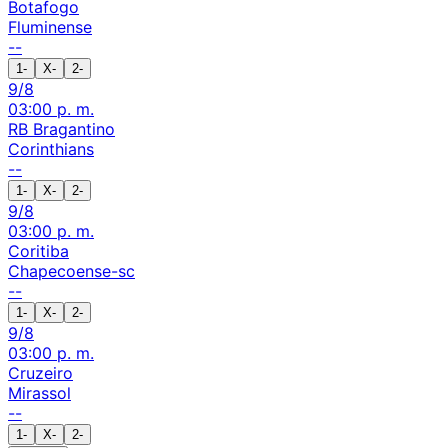
Botafogo
Fluminense
-
-
1
-
X
-
2
-
9/8
03:00 p. m.
RB Bragantino
Corinthians
-
-
1
-
X
-
2
-
9/8
03:00 p. m.
Coritiba
Chapecoense-sc
-
-
1
-
X
-
2
-
9/8
03:00 p. m.
Cruzeiro
Mirassol
-
-
1
-
X
-
2
-