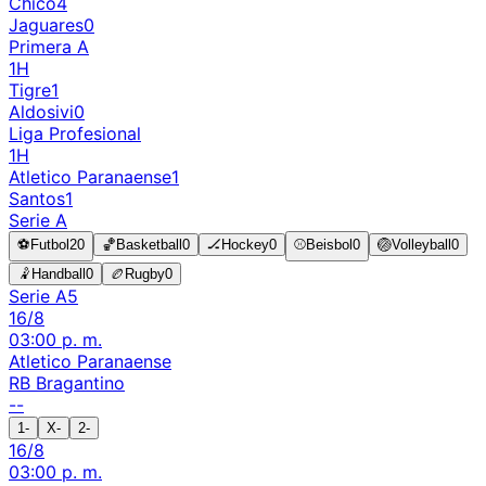
Chico
4
Jaguares
0
Primera A
1H
Tigre
1
Aldosivi
0
Liga Profesional
1H
Atletico Paranaense
1
Santos
1
Serie A
⚽
Futbol
20
🏀
Basketball
0
🏒
Hockey
0
⚾
Beisbol
0
🏐
Volleyball
0
🤾
Handball
0
🏉
Rugby
0
Serie A
5
16/8
03:00 p. m.
Atletico Paranaense
RB Bragantino
-
-
1
-
X
-
2
-
16/8
03:00 p. m.