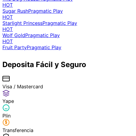
HOT
Sugar Rush
Pragmatic Play
HOT
Starlight Princess
Pragmatic Play
HOT
Wolf Gold
Pragmatic Play
HOT
Fruit Party
Pragmatic Play
Deposita Fácil y Seguro
Visa / Mastercard
Yape
Plin
Transferencia