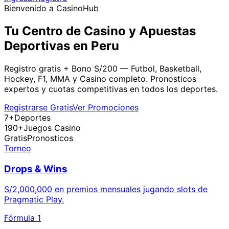
Bienvenido a CasinoHub
Tu Centro de Casino y Apuestas
Deportivas en Peru
Registro gratis + Bono S/200 — Futbol, Basketball,
Hockey, F1, MMA y Casino completo. Pronosticos
expertos y cuotas competitivas en todos los deportes.
Registrarse Gratis
Ver Promociones
7+
Deportes
190+
Juegos Casino
Gratis
Pronosticos
Torneo
Drops & Wins
S/2,000,000 en premios mensuales jugando slots de
Pragmatic Play.
Fórmula 1