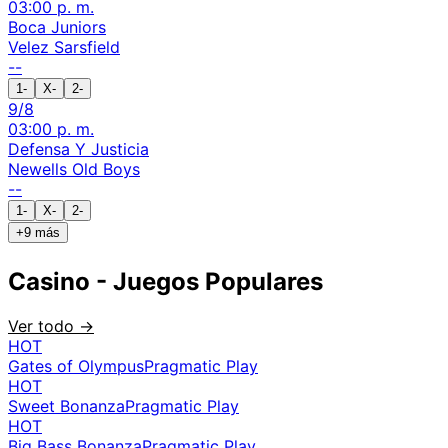
03:00 p. m.
Boca Juniors
Velez Sarsfield
-
-
1
-
X
-
2
-
9/8
03:00 p. m.
Defensa Y Justicia
Newells Old Boys
-
-
1
-
X
-
2
-
+9 más
Casino - Juegos Populares
Ver todo →
HOT
Gates of Olympus
Pragmatic Play
HOT
Sweet Bonanza
Pragmatic Play
HOT
Big Bass Bonanza
Pragmatic Play