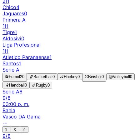
2H
Chico
4
Jaguares
0
Primera A
1H
Tigre
1
Aldosivi
0
Liga Profesional
1H
Atletico Paranaense
1
Santos
1
Serie A
⚽
Futbol
20
🏀
Basketball
0
🏒
Hockey
0
⚾
Beisbol
0
🏐
Volleyball
0
🤾
Handball
0
🏉
Rugby
0
Serie A
6
9/8
03:00 p. m.
Bahia
Vasco DA Gama
-
-
1
-
X
-
2
-
9/8