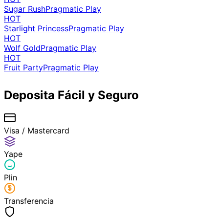
Sugar Rush
Pragmatic Play
HOT
Starlight Princess
Pragmatic Play
HOT
Wolf Gold
Pragmatic Play
HOT
Fruit Party
Pragmatic Play
Deposita Fácil y Seguro
Visa / Mastercard
Yape
Plin
Transferencia