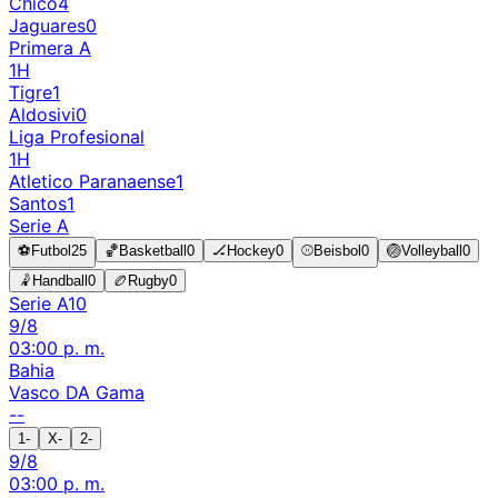
Chico
4
Jaguares
0
Primera A
1H
Tigre
1
Aldosivi
0
Liga Profesional
1H
Atletico Paranaense
1
Santos
1
Serie A
⚽
Futbol
25
🏀
Basketball
0
🏒
Hockey
0
⚾
Beisbol
0
🏐
Volleyball
0
🤾
Handball
0
🏉
Rugby
0
Serie A
10
9/8
03:00 p. m.
Bahia
Vasco DA Gama
-
-
1
-
X
-
2
-
9/8
03:00 p. m.