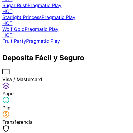
Sugar Rush
Pragmatic Play
HOT
Starlight Princess
Pragmatic Play
HOT
Wolf Gold
Pragmatic Play
HOT
Fruit Party
Pragmatic Play
Deposita Fácil y Seguro
Visa / Mastercard
Yape
Plin
Transferencia