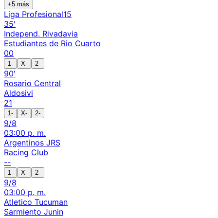
+5 más
Liga Profesional
15
35'
Independ. Rivadavia
Estudiantes de Rio Cuarto
0
0
1
-
X
-
2
-
90'
Rosario Central
Aldosivi
2
1
1
-
X
-
2
-
9/8
03:00 p. m.
Argentinos JRS
Racing Club
-
-
1
-
X
-
2
-
9/8
03:00 p. m.
Atletico Tucuman
Sarmiento Junin