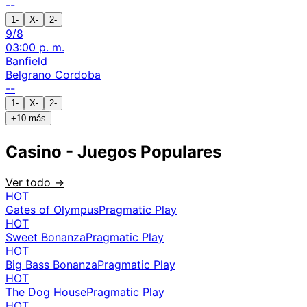
-
-
1
-
X
-
2
-
9/8
03:00 p. m.
Banfield
Belgrano Cordoba
-
-
1
-
X
-
2
-
+10 más
Casino - Juegos Populares
Ver todo →
HOT
Gates of Olympus
Pragmatic Play
HOT
Sweet Bonanza
Pragmatic Play
HOT
Big Bass Bonanza
Pragmatic Play
HOT
The Dog House
Pragmatic Play
HOT