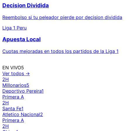
Decision Dividida
Reembolso si tu peleador pierde por decision dividida
Liga 1 Peru
Apuesta Local
Cuotas mejoradas en todos los partidos de la Liga 1
EN VIVO
5
Ver todos →
2H
Millonarios
5
Deportivo Pereira
1
Primera A
2H
Santa Fe
1
Atletico Nacional
2
Primera A
2H