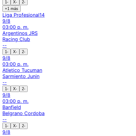
1
-
X
-
2
-
+1 más
Liga Profesional
14
9/8
03:00 p. m.
Argentinos JRS
Racing Club
-
-
1
-
X
-
2
-
9/8
03:00 p. m.
Atletico Tucuman
Sarmiento Junin
-
-
1
-
X
-
2
-
9/8
03:00 p. m.
Banfield
Belgrano Cordoba
-
-
1
-
X
-
2
-
9/8