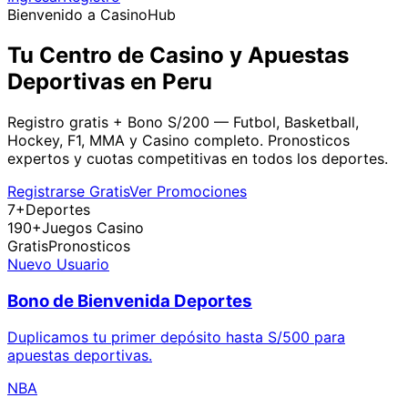
Bienvenido a CasinoHub
Tu Centro de Casino y Apuestas
Deportivas en Peru
Registro gratis + Bono S/200 — Futbol, Basketball,
Hockey, F1, MMA y Casino completo. Pronosticos
expertos y cuotas competitivas en todos los deportes.
Registrarse Gratis
Ver Promociones
7+
Deportes
190+
Juegos Casino
Gratis
Pronosticos
Nuevo Usuario
Bono de Bienvenida Deportes
Duplicamos tu primer depósito hasta S/500 para
apuestas deportivas.
NBA